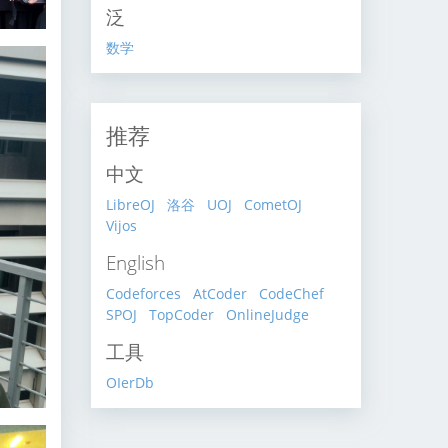
泛
数学
推荐
中文
LibreOJ
洛谷
UOJ
CometOJ
Vijos
English
Codeforces
AtCoder
CodeChef
SPOJ
TopCoder
OnlineJudge
工具
OIerDb