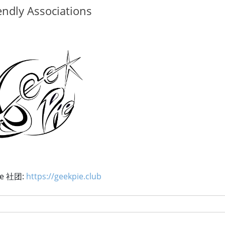
endly Associations
ie 社团:
https://geekpie.club