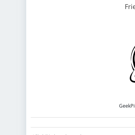
Fri
GeekP