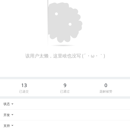
该用户太懒，这里啥也没写 (´・ω・｀)
13
9
0
已递交
已通过
题解被赞
状态
开发
支持