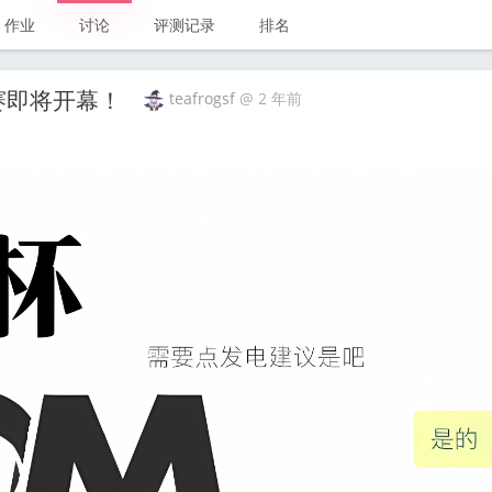
作业
讨论
评测记录
排名
”赛即将开幕！
teafrogsf
@
2 年前