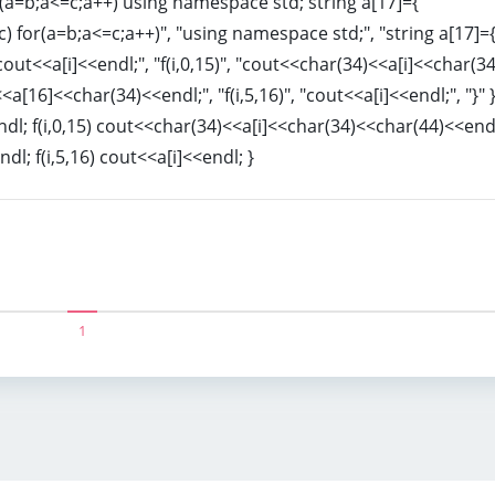
r(a=b;a<=c;a++) using namespace std; string a[17]={
,c) for(a=b;a<=c;a++)", "using namespace std;", "string a[17]={
4)", "cout<<a[i]<<endl;", "f(i,0,15)", "cout<<char(34)<<a[i]<<char(34
[16]<<char(34)<<endl;", "f(i,5,16)", "cout<<a[i]<<endl;", "}" }
<<endl; f(i,0,15) cout<<char(34)<<a[i]<<char(34)<<char(44)<<end
; f(i,5,16) cout<<a[i]<<endl; }
1