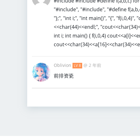
#include #include #define f(a,b,c) fo
"#include", "#include", "#define f(a,b
"};", "int i;", "int main()", "{", "f(i,0,
<<char(44)<<endl;", "cout<<char(34)<<a
int i; int main() { f(i,0,4) cout<<a[i]
cout<<char(34)<<a[16]<<char(34)<<endl
Oblivion
@
2 年前
LV 8
前排资瓷