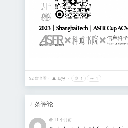
92 次查看
举报
🍋
1
👀
1
2 条评论
@
11 个月前