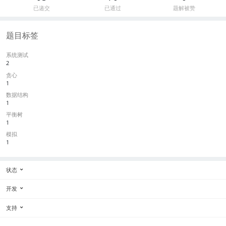
已递交
已通过
题解被赞
题目标签
系统测试
2
贪心
1
数据结构
1
平衡树
1
模拟
1
状态
开发
支持