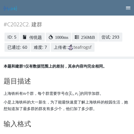
#C2022C2. 建群
ID: 5
尝试: 293
传统题
1000ms
256MiB
已通过: 60
难度: 7
上传者:
teafrogsf
本题和建群1仅有数据范围上的差别，其余内容均完全相同。
题目描述
n
[l
上海铁科有
个群，每个群需要学号在
[
,
]
的同学加群。
n
l
r
i
i
_
小是上海铁科的大一新生，为了能最快速度了解上海铁科的校园生活，她
i,
想知道加了最多群的群友有多少个，他们加了多少群。
r
_
i]
输入格式