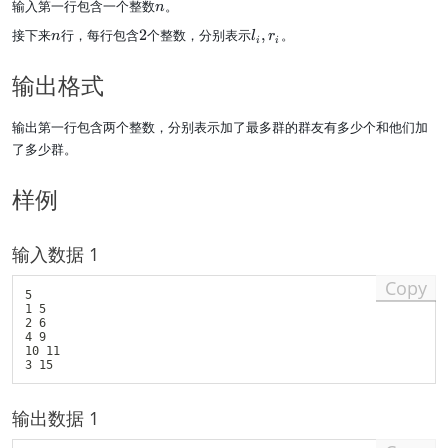
n
输入第一行包含一个整数
。
n
n
2
l
接下来
行，每行包含
2
个整数，分别表示
,
。
n
l
r
i
i
_
i,
输出格式
r
_
i
输出第一行包含两个整数，分别表示加了最多群的群友有多少个和他们加
了多少群。
样例
输入数据 1
Copy
5

1 5

2 6

4 9

10 11

输出数据 1