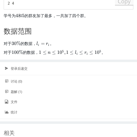
Copy
4
5
学号为
4
和
5
的群友加了最多，一共加了四个群。
数据范围
3
l_
对于
30%
的数据，
=
。
l
r
i
i
0
i
1
1
5
5
对于
100%
的数据，
1
≤
≤
1
0
,
1
≤
≤
≤
1
0
。
n
l
r
\
=
i
i
0
\
%
r
0
l
_i
\
e
登录后递交
%
n
\
讨论 (0)
l
e
题解 (1)
1
0
文件
^
5
统计
,
1
\
相关
l