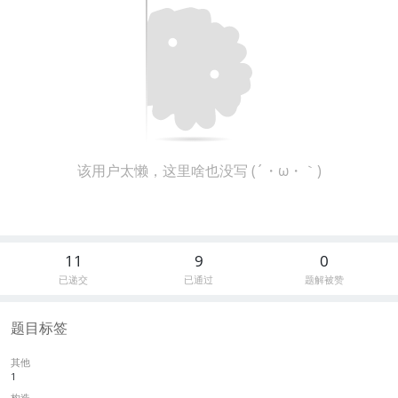
该用户太懒，这里啥也没写 (´・ω・｀)
11
9
0
已递交
已通过
题解被赞
题目标签
其他
1
构造