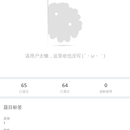
该用户太懒，这里啥也没写 (´・ω・｀)
65
64
0
已递交
已通过
题解被赞
题目标签
其他
1
构造