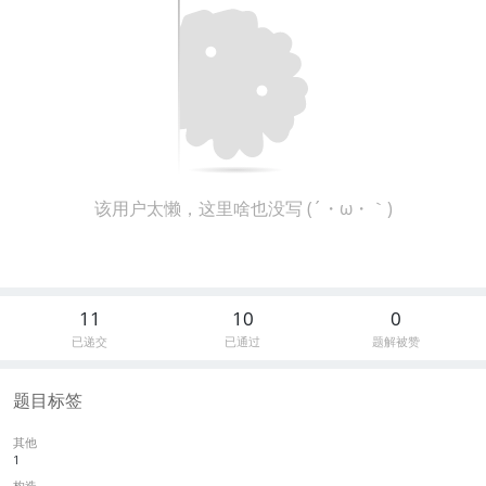
该用户太懒，这里啥也没写 (´・ω・｀)
11
10
0
已递交
已通过
题解被赞
题目标签
其他
1
构造