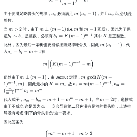
b
b
1
n
−
1
=
=
m
}
a
{
m
a
m
a
由于要满足吃骨头的规律，
必须满足
∣
(
−
1
)
，并且
,
必须是
a
m
a
a
b
_
m
n
n
n
n
_
|
_
n
\
整数。
n
(
n
+
o
m
m
m
m
当
>
2
时，由于
⊥
(
−
1
)
(i.e.
和
−
1
互质)，因此为了保
a
,
m
m
m
m
m
m
v
>
\
-1
_
b
b
b
K
−
1
证
∼
是整数，必须有
=
(
−
1
)
其中
是正整数。
m
-
er
b
b
b
K
m
K
1
1
m
2
p
n
_
_
_
1
m
m
此外，因为最后一条狗也要能够按照规律吃骨头，因此
∣
(
−
1
)
，代
er
m
a
-
n
1
1
1
-
|
p
a
入
=
−
+
1
有
1
\
=
a
b
m
1
1
1
(
(
_
)
si
K
}
a
m
(
)
1
m \Big|\Big( K(m-1)^{m-1} - m 
m
(
−
1
m
(
−
1
)
−
b
m
K
m
m
_
-
=
b
m
_
1-
1
b
_
-
{
m
m
仍然由于
⊥
(
−
1
)
，由 Bezout 定理，
∣
g
cd
(
(
−
1
m
m
m
K
m
)
_
m
1
n
\
|\
)
K
b
−
1
−
1
1
)
,
)
，因此最小的
=
。故
=
(
−
1
)
,
=
m
m
1
m
K
m
b
m
m
b
)
1
-
m
p
g
=
_
-
−
1
m
^
(
)
=
m
m
b
m
1
1
er
c
−
1
m
m
1
m
{
}
p
d
a
m
代入式子，
=
−
+
1
=
−
+
1
。当
=
2
时，递推式
m
=
a
b
m
m
m
m
+
m
m
m
(
(
_
=
m
a
1
由于不成立,这是因为
=
3
会导致第二只狗没有足够的骨头吃，上述推
-
a
2
m
K
m
2
(
_
1
导没有考虑"剩下的骨头非负"这一要求。
-
(
=
m
2
}
1
m
b
-
因此答案为
=
)
-
_
1
3
⎧
1
m
)
\begin{cases} m^m - m + 1 & m 
−
+
1
>
2
m
m
m
m
)