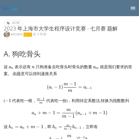
ACM
2023 年上海市大学生程序设计竞赛 - 七月赛 题解
winlere
@
3 年前
LV 7
A. 狗吃骨头
a
n
a
设
表示还有
只狗准备去吃骨头时骨头的数量
就是我们要求的答
a
n
a
n
m
_
_
案。 由题意可以得到递推关系
n
m
−
1
m
(a_{i} -1)\frac {m-1} m = a_{i-1
(
−
1
)
=
a
a
−
1
i
i
m
−
1
-
\f
m
(
−
1
代表吃一根，
代表吃一份)，利用待定系数法,转换为指数数列
m
1
r
m
a
a_n + m - 1 = {m\over m-1} (a_
+
−
1
=
(
+
−
1
)
a
m
a
m
−
1
n
n
−
1
c
m
{
b
b
m
设
=
+
−
1
，即
=
，立即有
b
a
m
b
b
m
−
1
n
n
n
n
−
1
m
_
_
-
m
n
n
b_n = ({m\over m-1})^{n-1} b_
−
1
n
1
=
(
)