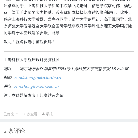
汪鼎尊同学、上海科技大学科道书院汤飞龙老师、信息学院屠可伟、杨思
蓓、闻天明老师的大力协助。没有你们本场场比赛难以顺利进行。此外，
感谢上海科技大学黄磊、曹宇涵同学，清华大学彭思进、高子翼同学，北
京师范大学香港浸会大学联合国际学院李欣泽同学和北京理工大学周行健
同学对于本套试题的贡献。此致,
敬礼！祝各位选手前程似锦！
上海科技大学程序设计竞赛社团
地址：上海市浦东新区华夏中路393号上海科技大学信息学院 1B-205 室
邮箱:
acm@shanghaitech.edu.cn
网址:
acm.shanghaitech.edu.cn
注：本份题解发表于比赛结束之后
已修改
56 次查看
举报
2 条评论