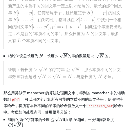
q
v
c
新产生的本质不同的回文串一定是以
结尾的、最长的那个回文
c
0
a
S
p
S
串
[
…
]
。任何结尾于
，且长度短于
[
…
]
的回文
S
l
p
p
S
l
p
r
[
[
n
′
S
S
串
[
…
]
，由对称性，都可以在
[
…
]
中找到一个相
S
l
c
S
l
p
l
l
o
[
[
′
′
′
S
同的回文串
[
…
]
,
=
+
−
，因此这个串重复出现
S
l
p
p
l
p
l
t
\
\
l
l
[l
L
过，不是新的"本质不同的串"。那么长度为
的回文串，最多
L
h
\
\
'
\
\
i
L
只有
个本质不同的回文串。
d
d
L
\
\
\
n
o
o
\
d
d
g
t
t
d
o
o
N
>
<
结论3: 设总长度为
，长度
>
的串的数量是
<
的。
N
N
N
s
s
o
t
t
\
\
\
\
t
s
s
s
s
>
\
证明：若长度
>
的字符串
≥
，那么本质不同的回文
p
p
N
N
s
\
q
q
\
\
g
]
]
\
N
串数量就会超过
×
=
，与总长度为
矛盾。
rt
rt
\
p
N
N
N
N
p
s
e
s
N
N
c
]
']
q
\
q
]
,
r
s
那么用类似于 manacher 的算法处理回文串，得到的 manacher 中的辅助
rt
p
t
q
N
数组
， 可以用这个计算所有可能的本质不同的回文子串，使用字符
p[i]
'
N
r
\
串哈希，将所有本质不同的子串的哈希值放入一个
(哈希)
unordered_set
=
t
ti
中。考虑如何处理询问，使用根号分治：
l
N
m
+
\l
O
询问的两个字符串的长度
≤
时: 暴力询问，一次询问复杂度
N
e
p
e
(
(
)
O
N
s
\
\