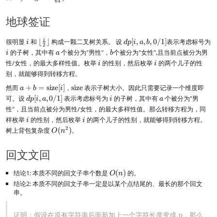
a
n
64
-
,
,r
_
(
E
n
d
1
r
{l
n
[i
地球签证
d
a
}
]
+
\l
+
E
_i
b
1
o
1]
[l
+
_
}
g
i
\
d
\l
i
很明显
和
⌊
⌋
构成一颗二叉树关系。 设
[
,
,
,
0/1
]
表示考虑标号为
i
d
p
i
a
b
+
y
2
1
\
n
l
p
a
i
a
b
的子树，其中有
个被分为"男性"，
个被分为"女性",且当前点被分为男
1]
i
a
b
\
=
c
+
f
[i
n
i
i
\l
e
性/女性，的最大多样性值。枚举
的性别，然后枚举
的两个儿子的性
m
i
i
a
{
l
,
d
a
q
^
别，就能够得到转移方程。
p
n
o
a
\
n
ui
m
\
x
o
,
d
a
\
然而
+
=
size
[
]
，
size
表示子树大小。因此只需要记录一个维度即
d
v
a
b
i
d
\
r
b
o
+
t
\
d
i
a
s
可。设
[
,
,
0/1
]
表示考虑标号为
的子树，其中有
个被分为"男
d
p
i
a
i
a
o
o
\
,
ts
b
e
d
p
\
ts
性"，且当前点被分为男性/女性，的最大多样性值。那么转移方程为，同
v
f
0
\l
=
x
o
[i
m
\
e
i
i
r
/
a
样枚举
的性别，然后枚举
的两个儿子的性别，就能够得到转移方程。
i
i
\
t
ts
,
o
c
r
a
1
n
O
2
树上背包复杂度
t
(
)
{
。
O
n
\l
a
d
a
6
c
]
d
(
e
s
a
,
x
p
4
i
E
n
x
i
n
0
回文文回
I
}
2
[r
^
t
z
d
/
_
)
\
]
2
{
e
E
1
r
r
\
结论1: 本质不同的回文子串个数是
O
(
)
的。
)
si
}
O
n
[r
]
\
f
n
(
z
结论2: 本质不同的回文子串一定是以某个点结尾的、最长的那个回文
]
n
l
e
n
e
串。
\
e
o
q
)
}
n
q
o
0
[i]
e
\
p
证明：假设在原有字符串后面新加上一个字符长度变成
，那么
r
p