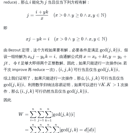
rt
i
j
reduce)，那么
能化为
当且仅当下列方程有解：
,
d
i
j
N
k
(
+
i
y
k
j = {i + y k \over x} \quad (x>
)
j,
N
=
(
>
0
∧
≥
0
∧
,
∈
)
j
x
y
x
y
k
x
)
即
|i
N
−
=
(
>
0
x j - y k = i \quad (x>0 \land y
∧
≥
0
∧
,
∈
)
x
j
y
k
i
x
y
x
y
\
由 Bezout 定理，这个方程如果要有解，必要条件是满足
g
cd
(
,
)
∣
。假
j
k
i
g
x
x
设一组特解为
−
=
。由通解公式得
=
+
,
=
+
x
j
y
k
i
x
x
k
t
y
y
0
0
0
0
c
_
=
t
。 令
足够大即得两个正整数解。因此，如果只能进行一次操作(ie. 若
j
t
t
d
0
x
(
\
干次 improve 再 reduce 一次)，
(
,
,
)
可行当且仅当
g
cd
(
,
)
∣
。
i
j
k
j
k
i
(
j
_
i,
g
j,
-
0
(
\
综上我们证明了，如果只能进行一次操作，那么
(
,
,
)
可行当且仅当
i
j
k
j
c
k
y
+
i,
g
\
g
cd
(
,
)
∣
。利用数学归纳法容易证明，如果可以进行
∀
.
>
1
次操
,
d
j
k
i
K
K
)
_
k
j
c
f
k
(
(
\
作，那么
(
,
,
)
可行仍然当且仅当
g
cd
(
,
)
∣
。
i
j
k
j
k
i
|i
0
t,
,
d
o
)
j,
i,
g
k
y
k
(
因此
r
k
j
c
=
=
)
j,
al
)
,
d
i
y
k
n
n
n
\begin{aligned} W &= \sum_{i=1
l
|i
k
(
∑
∑
∑
=
[
g
c
d
(
,
)
∣
]
_
)
W
j
k
i
K
)
j,
0
|i
=
1
=
1
=
1
.
i
j
k
k
+
n
n
n
n
K
∑
∑
∑
∑
)
=
[
g
c
d
(
,
)
=
]
[
∣
]
jt
j
k
d
d
i
>