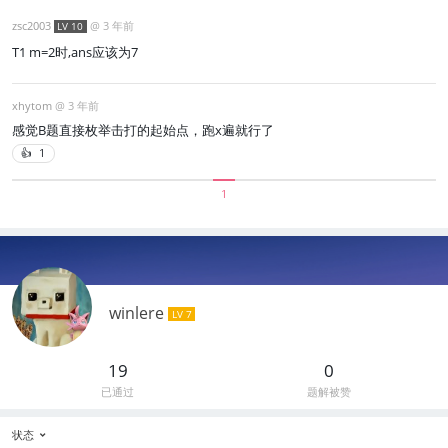
zsc2003
@
3 年前
LV 10
T1 m=2时,ans应该为7
xhytom
@
3 年前
感觉B题直接枚举击打的起始点，跑x遍就行了
👍
1
1
winlere
LV 7
19
0
已通过
题解被赞
状态