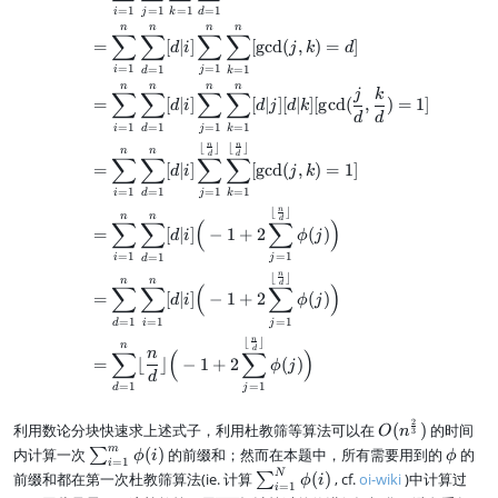
|i
=
1
=
1
=
1
=
1
i
j
k
d
1
n
n
n
n
∑
∑
∑
∑
=
[
∣
]
[
g
c
d
(
,
)
=
]
d
i
j
k
d
=
1
=
1
=
1
=
1
i
j
d
k
n
n
n
n
j
k
∑
∑
∑
∑
=
[
∣
]
[
∣
]
[
∣
]
[
g
c
d
(
,
)
=
1
]
d
i
d
j
d
k
d
d
=
1
=
1
=
1
=
1
i
j
d
k
n
n
⌊
⌋
⌊
⌋
n
n
d
d
∑
∑
∑
∑
=
[
∣
]
[
g
c
d
(
,
)
=
1
]
d
i
j
k
=
1
=
1
=
1
=
1
i
j
d
k
n
⌊
⌋
n
n
d
∑
∑
(
∑
)
=
[
∣
]
−
1
+
2
(
)
d
i
ϕ
j
=
1
=
1
=
1
i
j
d
n
⌊
⌋
n
n
d
∑
∑
(
∑
)
=
[
∣
]
−
1
+
2
(
)
d
i
ϕ
j
=
1
=
1
=
1
i
j
d
n
⌊
⌋
n
d
n
∑
(
∑
)
=
⌊
⌋
−
1
+
2
(
)
ϕ
j
d
=
1
=
1
j
d
2
O
利用数论分块快速求上述式子，利用杜教筛等算法可以在
(
)
的时间
O
n
3
(
\
\
m
内计算一次
(
)
的前缀和；然而在本题中，所有需要用到的
的
∑
ϕ
i
ϕ
=
1
i
n
s
p
\
N
前缀和都在第一次杜教筛算法(ie. 计算
(
)
, cf.
oi-wiki
)中计算过
∑
ϕ
i
^
=
1
i
u
h
s