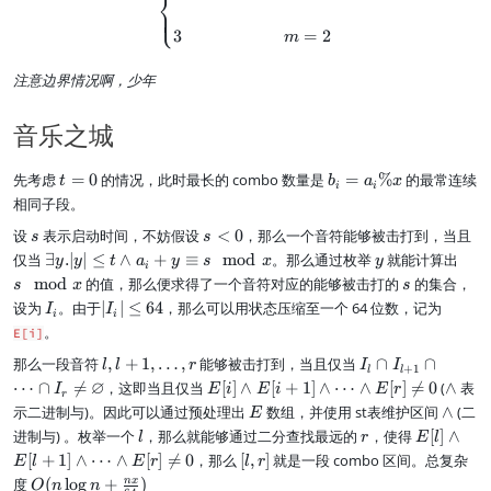
⎨
-
^
⎩
^
m
{
3
=
2
{
m
+
m
m
1
-
-
注意边界情况啊，少年
=
1
1
m
},
},
^
b
音乐之城
m
m
_
)
-
m
t
b
m
先考虑
=
0
的情况，此时最长的 combo 数量是
=
%
的最常连续
=
t
b
a
x
i
i
=
_i
+
(
相同子段。
0
=
1
{
s
s
设
表示启动时间，不妨假设
<
0
，那么一个音符能够被击打到，当且
a
s
s
m
<
_i
\
y
s
仅当
∃
.∣
∣
≤
∧
+
≡
mod
。那么通过枚举
就能计算出
\
y
y
t
a
y
s
x
y
i
0
\
e
\
o
s
mod
的值，那么便求得了一个音符对应的能够被击打的
的集合，
s
x
s
%
xi
m
v
I
|
设为
。由于
∣
∣
≤
64
，那么可以用状态压缩至一个 64 位数，记为
I
I
x
st
o
i
i
er
_
I
。
E[i]
s
d
m
i
_
y.
x
-
l,l
I
那么一段音符
,
+
1
,
…
,
能够被击打到，当且仅当
∩
∩
i|
l
l
r
I
I
+
1
l
l
|y
1
+
_l
\
∅
E
\
⋯
∩

=
，这即当且仅当
[
]
∧
[
+
1
]
∧
⋯
∧
[
]

=
0
(
∧
表
I
E
i
E
i
E
r
|\
r
}
1,
\
l
[i]
l
E
\
示二进制与)。因此可以通过预处理出
数组，并使用 st表维护区间
∧
(二
le
E
)
\
c
e
\l
a
l
l
r
E
t
进制与) 。枚举一个
，那么就能够通过二分查找最远的
，使得
[
]
∧
^
l
r
E
l
d
a
6
a
n
a
[l]
\l
{
[
[
+
1
]
∧
⋯
o
∧
[
]

=
0
，那么
[
,
]
就是一段 combo 区间。总复杂
p
E
l
4
E
r
l
r
n
d
n
\l
a
m
l
ts
I
O
n
x
度
(
lo
g
+
)
d
O
n
n
d