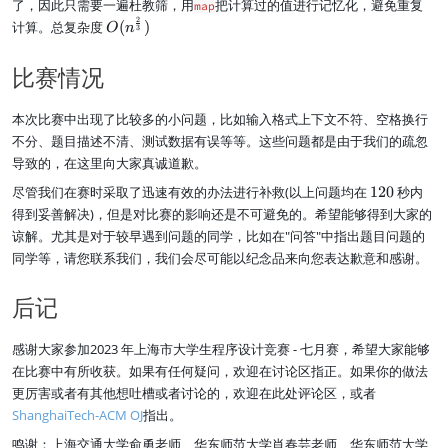
了，因此只需要一遍杜教筛，用
把计算过的值进行记忆化，避免重复
map
{
m
i
u
2
O
计算。总复杂度
(
)
2
O
n
_
3
m
(
\
{i
_
n
o
=
比赛情况
{i
^
v
1
=
{
e
}
1
2
r
本次比赛中出现了比较多的小问题，比如输入格式上下文不符、空格换行
^
}
\
3
m
不分、题目描述不清、测试数据有误等等。这些问题都是由于我们的疏忽
^
o
}
\
N
导致的，在这里向大家真诚道歉。
v
)
p
\
e
1
尽管我们在赛时采取了迅速有效的办法进行补救(以上问题均在
120
秒内
hi
p
r
2
(i
得到妥善解决)，但是对比赛的影响还是不可避免的。希望能够得到大家的
hi
3
0
)
(i
谅解。尤其是对于较早遇到问题的同学，比如在"问答"中指出题目问题的
}
)
同学等，请您联系我们，我们会尽可能以纪念品来向您表达歉意和感谢。
)
后记
感谢大家参加2023 年上海市大学生程序设计竞赛 - 七月赛，希望大家能够
在比赛中有所收获。如果有任何疑问，欢迎在讨论区指正。如果你的做法
更厉害或者有其他想吐槽或者讨论的，欢迎在此处评论区，或者
ShanghaiTech-ACM OJ
指出。
鸣谢：上海交通大学俞勇老师、华东师范大学肖春芸老师、华东师范大学