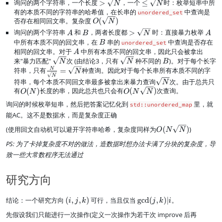
-
>
\l
询问的两个字符串，一个长度
>
，一个
≤
时：枚举短串中所
N
N
\
s
s
l'
\
e
有的本质不同的字符串的哈希值，在长串的
中查询是
unordered_set
s
q
q
s
\
O
否存在相同回文串。复杂度
(
)
O
N
q
rt
rt
q
s
(
A
B
>
A
询问的两个字符串
和
，两者长度都
>
时：直接暴力枚举
A
B
N
A
N
N
rt
rt
q
\
\
中所有本质不同的回文串，在
B
串的
中查询是否存在
B
unordered_set
)
N
N
rt
s
s
相同的回文串。对于
A
中所有本质不同的回文串，因此只会被拿出
A
=
N
q
q
\
\
B
来"暴力匹配"
次 (由结论3，只有
种不同的
)。对于每个长字
N
N
B
rt
N
rt
s
s
{
N
符串，只有
=
种查询。因此对于每个长串所有本质不同的字
N
N
N
N
q
q
N
\
符串，每个本质不同回文串最多被拿出来暴力查询
次。由于总共只
)
N
rt
rt
\
s
O
O
有
(
)
长度的串，因此总共也只会有
(
)
次查询。
O
N
O
N
N
N
N
o
q
(
(
询问的时候枚举短串，然后把答案记忆化到
里，就
std::unordered_map
v
rt
N
N
e
能AC。这不是数据水，而是复杂度正确
N
)
\
r
s
O
(使用回文自动机可以避开字符串哈希，复杂度同样为
(
)
)
O
N
N
\
q
(
s
PS: 为了卡掉复杂度不对的做法，造数据时想办法卡满了分块的复杂度，导
rt
N
q
N
致一些大常数程序无法通过
\
rt
)
s
N
q
研究方向
}
rt
=
N
\
(
\
)
结论：一个研究方向
(
,
,
)
可行，当且仅当
g
cd
(
,
)
∣
。
i
j
k
j
k
i
s
i,
g
q
先假设我们只能进行一次操作(定义一次操作为若干次 improve 后再
j
c