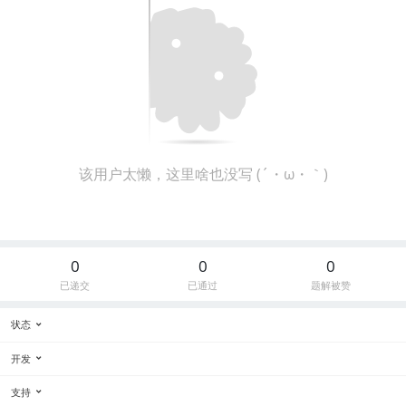
该用户太懒，这里啥也没写 (´・ω・｀)
0
0
0
已递交
已通过
题解被赞
状态
开发
支持