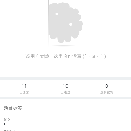
该用户太懒，这里啥也没写 (´・ω・｀)
11
10
0
已递交
已通过
题解被赞
题目标签
贪心
1
数据结构