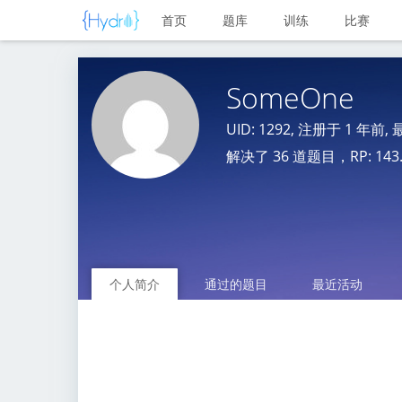
首页
题库
训练
比赛
SomeOne
UID: 1292, 注册于
1 年前
,
解决了 36 道题目，RP: 143.1 
个人简介
通过的题目
最近活动