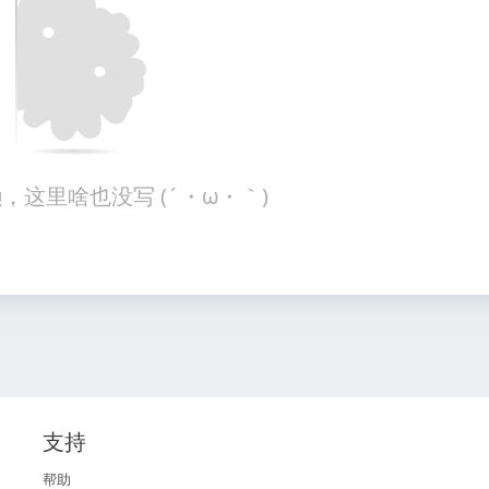
，这里啥也没写 (´・ω・｀)
支持
帮助