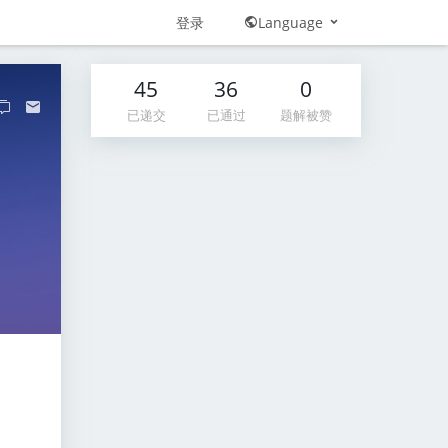
登录
Language
45
36
0
已递交
已通过
题解被赞