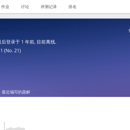
作业
讨论
评测记录
排名
 最后登录于
1 年前
, 目前离线.
(No. 21)
最近编写的题解