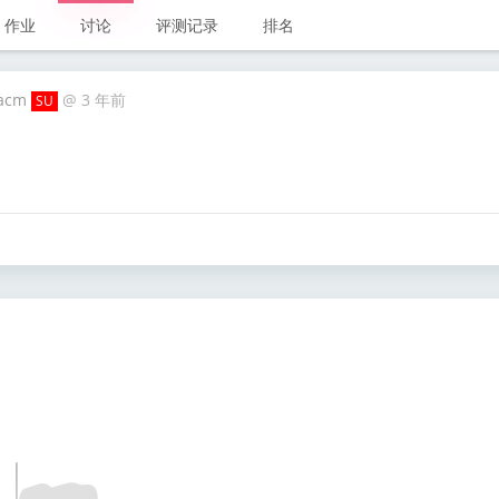
作业
讨论
评测记录
排名
acm
@
3 年前
SU