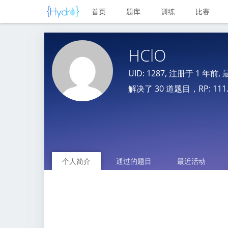
首页
题库
训练
比赛
HClO
UID: 1287, 注册于
1 年前
,
解决了 30 道题目，RP: 111.15
个人简介
通过的题目
最近活动