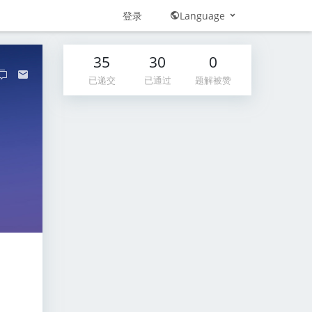
登录
Language
35
30
0
已递交
已通过
题解被赞