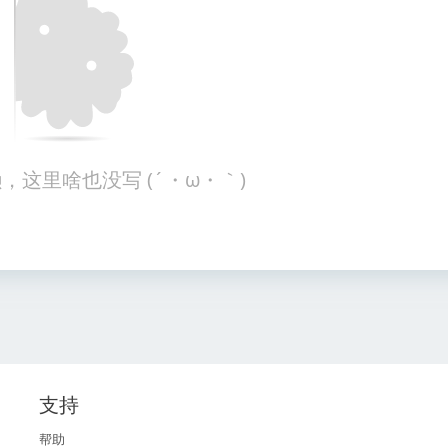
，这里啥也没写 (´・ω・｀)
支持
帮助