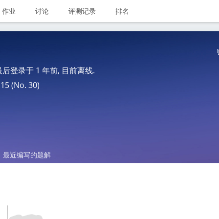
作业
讨论
评测记录
排名
 最后登录于
1 年前
, 目前离线.
 (No. 30)
最近编写的题解