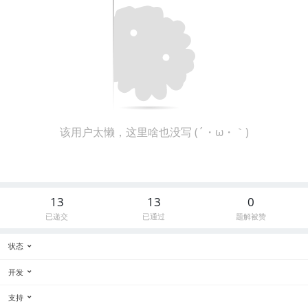
该用户太懒，这里啥也没写 (´・ω・｀)
13
13
0
已递交
已通过
题解被赞
状态
开发
支持