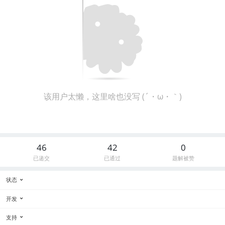
该用户太懒，这里啥也没写 (´・ω・｀)
46
42
0
已递交
已通过
题解被赞
状态
开发
支持