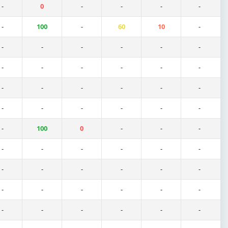
-
0
-
-
-
-
-
100
-
60
10
-
-
-
-
-
-
-
-
-
-
-
-
-
-
-
-
-
-
-
-
-
-
-
-
-
-
100
0
-
-
-
-
-
-
-
-
-
-
-
-
-
-
-
-
-
-
-
-
-
-
-
-
-
-
-