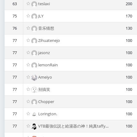
63
teslaxi
200
75
JLY
170
76
音乐猜想
130
77
Zihuatenejo
100
77
jasonz
100
77
lemonRain
100
77
Ameiyo
100
77
别搞笑
100
77
Chopper
100
77
Lorington.
100
77
VTB最強伝説と給湯器の神！純真taffyです
100