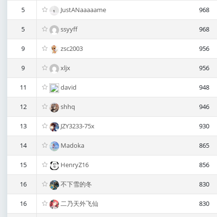
5
JustANaaaaame
968
5
ssyyff
968
9
zsc2003
956
9
xljx
956
11
david
948
12
shhq
946
13
JZY3233-75x
930
14
Madoka
865
15
HenryZ16
856
16
不下雪的冬
830
16
二乃天外飞仙
830