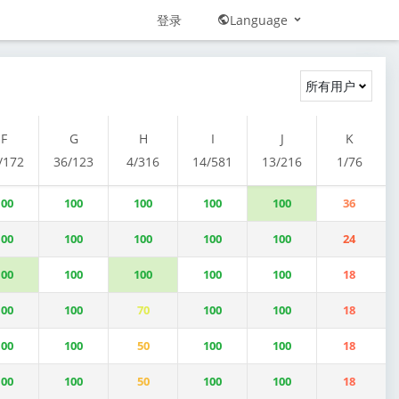
登录
Language
F
G
H
I
J
K
/172
36/123
4/316
14/581
13/216
1/76
100
100
100
100
100
36
100
100
100
100
100
24
100
100
100
100
100
18
100
100
70
100
100
18
100
100
50
100
100
18
100
100
50
100
100
18