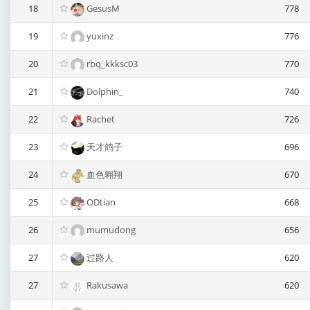
18
GesusM
778
19
yuxinz
776
20
rbq_kkksc03
770
21
Dolphin_
740
22
Rachet
726
23
天才鸽子
696
24
血色翱翔
670
25
ODtian
668
26
mumudong
656
27
过路人
620
27
Rakusawa
620