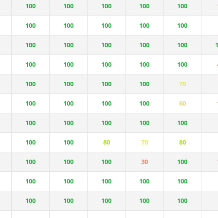
100
100
100
100
100
100
100
100
100
100
100
100
100
100
100
100
100
100
100
100
100
100
100
100
70
100
100
100
100
60
100
100
100
100
100
100
100
80
70
80
100
100
100
30
100
100
100
100
100
100
100
100
100
100
100