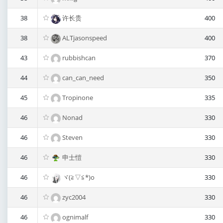
38
许长贵
400
38
ALTjasonspeed
400
43
rubbishcan
370
44
can_can_need
350
45
Tropinone
335
46
Nonad
330
46
Steven
330
46
申士愷
330
46
ヾ(≧▽≦*)o
330
46
zyc2004
330
46
ognimalf
330