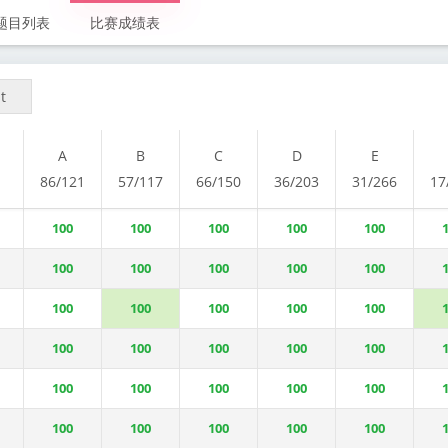
题目列表
比赛成绩表
t
A
B
C
D
E
86/121
57/117
66/150
36/203
31/266
17
100
100
100
100
100
100
100
100
100
100
100
100
100
100
100
100
100
100
100
100
100
100
100
100
100
100
100
100
100
100