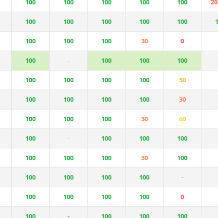
100
100
100
100
100
20
100
100
100
100
100
100
100
100
30
0
100
-
100
100
100
100
100
100
100
50
100
100
100
100
30
100
100
100
30
60
100
-
100
100
100
100
100
100
30
100
100
100
100
100
-
100
100
100
100
0
100
-
100
100
100