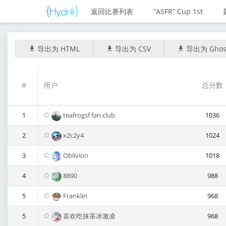
返回比赛列表
“ASFR” Cup 1st
导出为 HTML
导出为 CSV
导出为 Ghos
#
用户
总分数
1
teafrogsf fan club
1036
2
x2c2y4
1024
3
Oblivion
1018
4
8890
988
5
Franklin
968
5
喜欢吃抹茶冰激凌
968