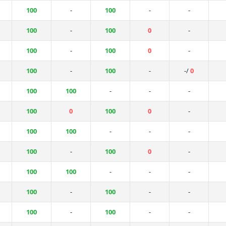
100
-
100
-
-
100
-
100
0
-
100
-
100
0
-
100
-
100
-
-/
0
100
100
-
-
-
100
0
100
0
-
100
100
-
-
-
100
-
100
0
-
100
100
-
-
-
100
-
100
-
-
100
-
100
-
-