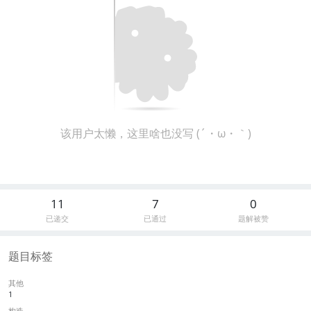
该用户太懒，这里啥也没写 (´・ω・｀)
11
7
0
已递交
已通过
题解被赞
题目标签
其他
1
构造