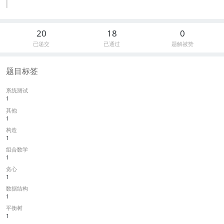
20
18
0
已递交
已通过
题解被赞
题目标签
系统测试
1
其他
1
构造
1
组合数学
1
贪心
1
数据结构
1
平衡树
1