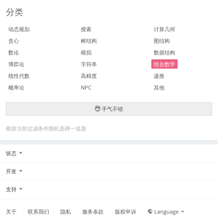
分类
动态规划
搜索
计算几何
贪心
树结构
图结构
数论
模拟
数据结构
博弈论
字符串
组合数学
线性代数
高精度
递推
概率论
NPC
其他
手气不错
根据当前过滤条件随机选择一道题
状态
开发
支持
关于
联系我们
隐私
服务条款
版权申诉
Language