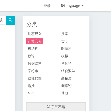
登录
Language
题
分类
动态规划
搜索
计算几何
贪心
树结构
图结构
数论
模拟
数据结构
博弈论
字符串
组合数学
线性代数
高精度
递推
概率论
NPC
其他
手气不错