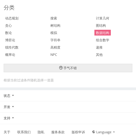
分类
动态规划
搜索
计算几何
贪心
树结构
图结构
数论
模拟
数据结构
博弈论
字符串
组合数学
线性代数
高精度
递推
概率论
NPC
其他
手气不错
根据当前过滤条件随机选择一道题
状态
开发
支持
关于
联系我们
隐私
服务条款
版权申诉
Language