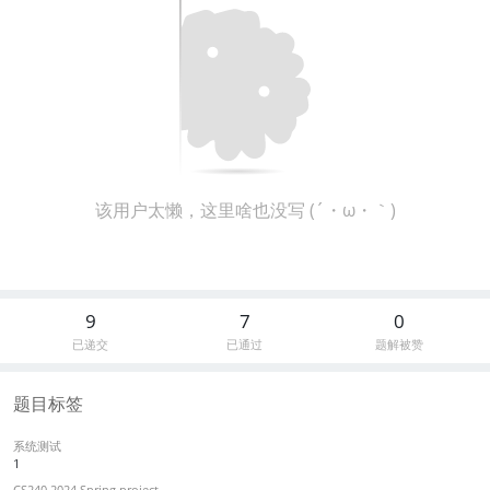
该用户太懒，这里啥也没写 (´・ω・｀)
9
7
0
已递交
已通过
题解被赞
题目标签
系统测试
1
CS240 2024 Spring project