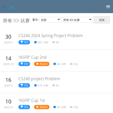
所有 IOI 比赛
显示:
搜索
CS240 2024 Spring Project Problem
30
IOI
607 小时
99
2024-5
“ASFR” Cup 2nd
14
IOI
Rated
48 小时
162
2023-10
CS240 project Problem
16
IOI
518 小时
92
2023-5
“ASFR” Cup 1st
10
IOI
Rated
48 小时
105
2022-9