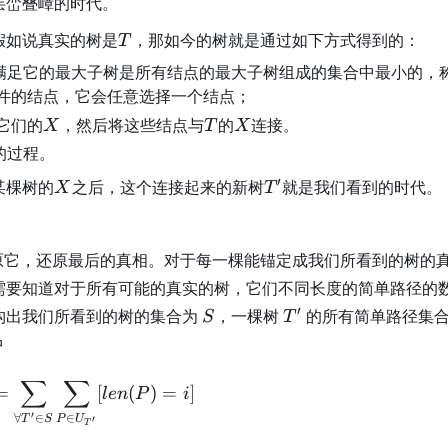
层峦叠嶂的时代。
T
假如说真实的树是
，那如今的树就是通过如下方式得到的：
T
满足它的最大子树是所有结点的最大子树组成的集合中最小的，
件的结点，它会任意选择一个结点；
它们的
X
，然后将这些结点与
T
的
X
连接。
X
T
X
的过程。
X
T
′
某棵树的
之后，这个连接起来的新树
就是我们看到的时代。
X
T
'
原它，还原最后的真相。对于每一棵能锚定成我们所看到的树的
需要知道对于所有可能的真实的树，它们不同长度的简单路径的
S
T
′
构出我们所看到的树的集合为
，一棵树
的所有简单路径集
S
T
'
中
∑
∑
ans_i=\sum_{\forall T'\in S}\sum_{P\in U
=
[
(
)
=
]
l
e
n
P
i
′
∈
∀
∈
P
U
T
S
′
T