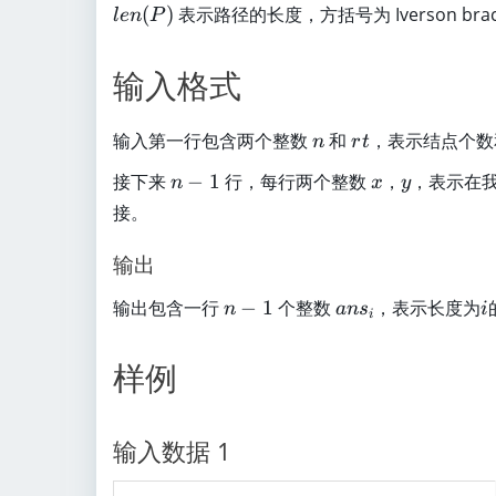
t
le
(
)
表示路径的长度，方括号为 Iverson b
l
e
n
P
h
n
b
(
输入格式
b
P
Z
)
^
n
r
输入第一行包含两个整数
和
，表示结点个数
n
r
t
+
t
n
x
y
接下来
−
1
行，每行两个整数
，
，表示在
n
x
y
\
-
接。
c
1
a
输出
p[
1,
n
a
i
输出包含一行
−
1
个整数
，表示长度为
n
an
s
i
n]
i
-
n
1
s
样例
_
i
输入数据 1