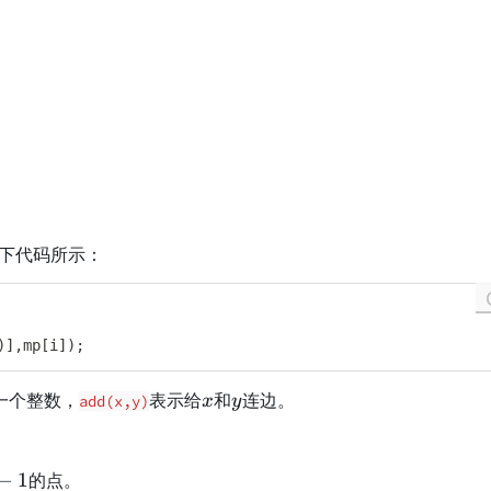
下代码所示：
)
]
,
mp
[
i
]
)
;
x
y
一个整数，
表示给
和
连边。
add(x,y)
x
y
−
1
的点。