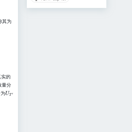
称其为
真实的
数量分
U
合为
U
′
T
_
{
T
_{T'}}[len(P)=i]
'
}