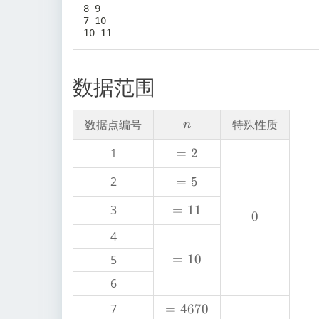
8 9

7 10

数据范围
n
数据点编号
特殊性质
n
1
=
=
2
2
2
=
=
5
5
3
=
=
11
0
0
1
4
1
=
=
10
5
1
6
0
7
=
=
4670