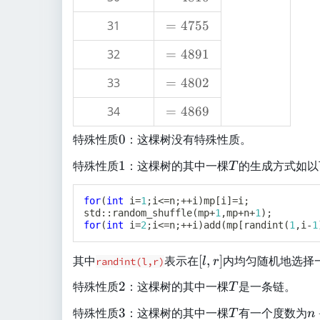
5
4
4
31
=
=
4755
8
4
1
32
=
=
4891
7
0
4
5
33
=
=
4802
8
5
4
9
34
=
=
4869
8
1
4
0
0
特殊性质
0
：这棵树没有特殊性质。
8
2
6
1
T
特殊性质
1
：这棵树的其中一棵
的生成方式如以
T
9
for
(
int
 i
=
1
;
i
<=
n
;
++
i
)
mp
[
i
]
=
i
;
std
::
random_shuffle
(
mp
+
1
,
mp
+
n
+
1
)
;
for
(
int
 i
=
2
;
i
<=
n
;
++
i
)
add
(
mp
[
randint
(
1
,
i
-
1
[
其中
表示在
[
,
]
内均匀随机地选择
randint(l,r)
l
r
l
2
T
特殊性质
2
：这棵树的其中一棵
是一条链。
T
,
r
3
T
n
特殊性质
3
：这棵树的其中一棵
有一个度数为
T
n