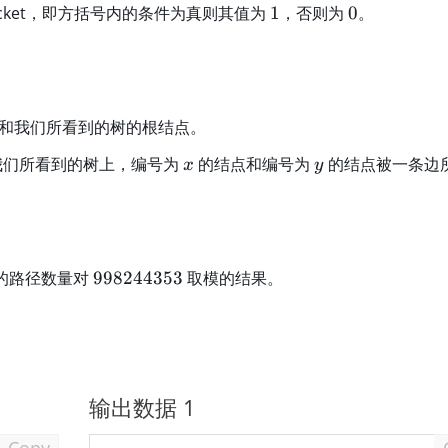
1
0
racket，即方括号内的条件为真则其值为
1
，否则为
0
。
和我们所看到的树的根结点。
x
y
我们所看到的树上，编号为
的结点和编号为
的结点被一条边
x
y
9
的路径数量对
998244353
取模的结果。
9
8
2
4
4
输出数据 1
3
5