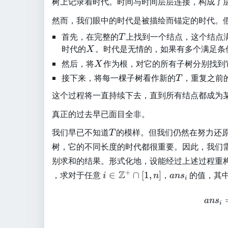
树上记录着时代。时间与时间层层连接，构成了
然而，我们眼中的时代是被描绘而锚定的时代。
首先，在完整的
T
上找到一个结点，这个结点
T
时代的
X
。时代是无情的，如果有多个满足条
X
然后，将
X
作为根，对它的所有子树分别找到
X
接下来，将每一棵子树看作新的
T
，重复之前
T
这个过程将一直持续下去，直到所有结点都成为
真正的过去早已面目全非。
T
我们早已不知道
的模样。但我们仍然在努力还
T
树，它的不同长度的时代都很重要。因此，我们
别求和的结果。形式化地，设能经过上述过程重
i\
a
Z
+
，求对于任意
∈
∩
[
1
,
]
，
的值，其
i
n
an
s
i
in
n
\
s
an
s
i
m
_
a
i