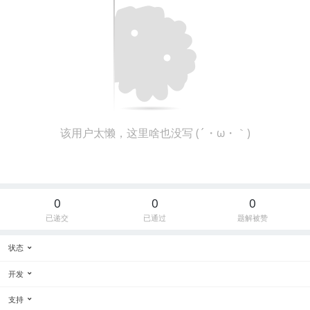
该用户太懒，这里啥也没写 (´・ω・｀)
0
0
0
已递交
已通过
题解被赞
状态
开发
支持