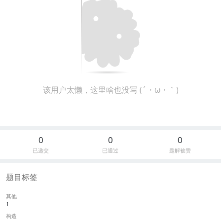
该用户太懒，这里啥也没写 (´・ω・｀)
0
0
0
已递交
已通过
题解被赞
题目标签
其他
1
构造