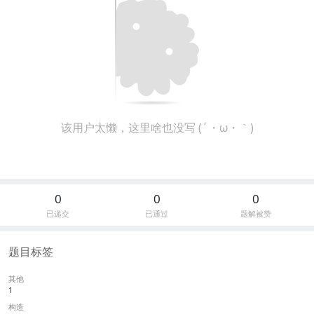
该用户太懒，这里啥也没写 (´・ω・｀)
0
0
0
已递交
已通过
题解被赞
题目标签
其他
1
构造