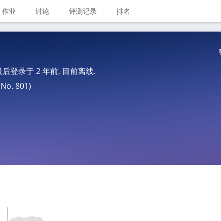
作业
讨论
评测记录
排名
 最后登录于
2 年前
, 目前离线.
o. 801)