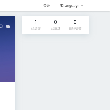
登录
Language
1
0
0
已递交
已通过
题解被赞