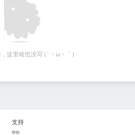
，这里啥也没写 (´・ω・｀)
支持
帮助