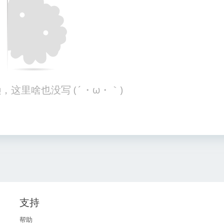
，这里啥也没写 (´・ω・｀)
支持
帮助