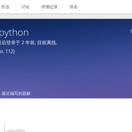
作业
讨论
评测记录
排名
python
 最后登录于
2 年前
, 目前离线.
. 112)
最近编写的题解