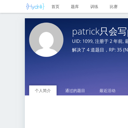
首页
题库
训练
比赛
patrick只会写
UID: 1099, 注册于
2 年前
,
解决了 4 道题目，RP: 35 (No
个人简介
通过的题目
最近活动