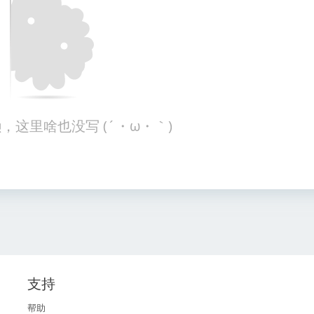
，这里啥也没写 (´・ω・｀)
支持
帮助