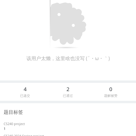
该用户太懒，这里啥也没写 (´・ω・｀)
4
2
0
已递交
已通过
题解被赞
题目标签
CS240 project
1
CS240 2024 Spring project