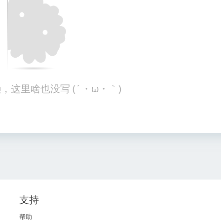
，这里啥也没写 (´・ω・｀)
支持
帮助