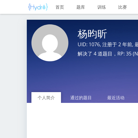
首页
题库
训练
比赛
杨昀昕
UID: 1076, 注册于
2 年前
,
解决了 4 道题目，RP: 35 (No
个人简介
通过的题目
最近活动