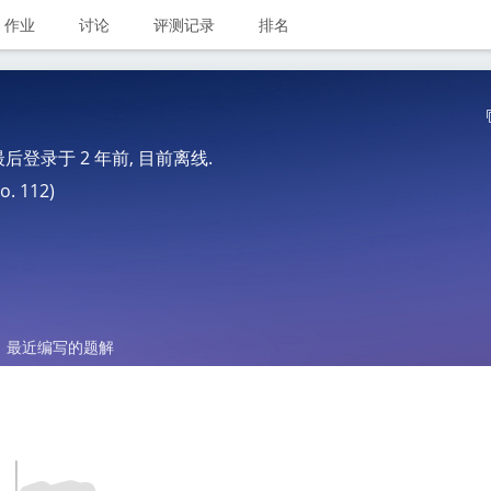
作业
讨论
评测记录
排名
 最后登录于
2 年前
, 目前离线.
. 112)
最近编写的题解