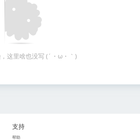
，这里啥也没写 (´・ω・｀)
支持
帮助