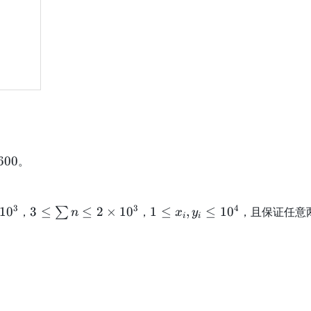
600
。
3
1
3
3
4
1
0
，
3
≤
≤
2
×
1
0
，
1
≤
,
≤
1
0
，且保证任意
∑
n
x
y
i
i
\l
\
e
l
\
e
s
x
u
_
m
i,