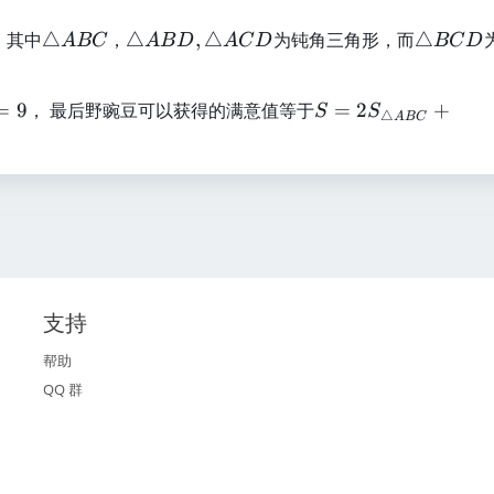
n
y
\
\
\
，其中
△
，
△
,
△
为钝角三角形，而
△
\l
_
A
BC
A
B
D
A
C
D
BC
D
tr
tr
tr
e
i
i
ia
ia
2
\
S
=
9
， 最后野豌豆可以获得的满意值等于
=
2
+
a
n
n
S
S
\
l
△
A
BC
=
n
gl
gl
ti
e
2
g
e
e
m
1
S
le
A
B
es
0
_
A
B
C
1
^
{
B
D
D
0
4
\
C
,
^
tr
\
3
ia
tr
支持
n
ia
gl
帮助
n
e
gl
QQ 群
A
e
B
A
C
C
}
D