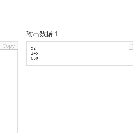
_
e
i
n
\
,i
l
\
输出数据 1
e
n
1
e
Copy
0
q
52

145

0
j
0
0