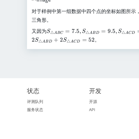
0
0
e
对于样例中第一组数据中四个点的坐标如图所示
0
1
0
0
三角形。
^
S
又因为
=
7.5
,
=
9.5
,
S
S
S
3
△
△
△
A
BC
A
B
D
A
C
D
_
2
+
2
=
52
。
S
S
△
△
A
B
D
A
C
D
{
\
tr
ia
n
gl
e
状态
开发
A
B
评测队列
开源
C
服务状态
API
}
=
7.
5,