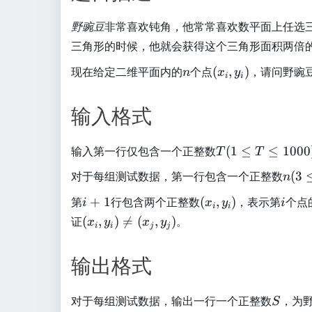
野豌豆
非常喜欢钝角，他常常喜欢数平面上任选
三角形的时候，他就会获得这个三角形面积两倍
n
(
现在给定二维平面内的
个点
(
,
)
，请问野豌
n
x
y
i
i
x
_
输入格式
i,
y
T
_
输入第一行仅包含一个正整数
(
1
≤
≤
1000
T
T
(
i
n
对于每组测试数据，第一行包含一个正整数
(
3
n
1
)
(
\
i
(
i
第
+
1
行包含两个正整数
(
,
)
，表示第
个点
i
x
y
i
3
i
i
le
+
x
(
证
(
,
)

=
(
,
)
。
\
x
y
x
y
i
i
j
j
T
1
_
x
l
\
i,
_
e
输出格式
le
y
i,
n
1
_
y
\
0
i
S
_
对于每组测试数据，输出一行一个正整数
，为
l
S
0
)