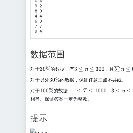
6 4

9 2

8 9

4 4

6 3

7 7

数据范围
3
3
\
对于
30%
的数据，有
3
≤
≤
300
，且
≤
∑
n
n
0
\
s
3
对于另外
30%
的数据，保证任意三点不共线。
\
l
u
0
%
e
m
1
1
3
对于
100%
的数据，
1
≤
≤
1000
，
3
≤
≤
T
n
\
n
n
0
\
\
相等。保证答案一定为整数。
%
\
\l
0
le
l
l
e
\
T
e
提示
e
6
%
\
n
3
0
le
\
0
0
1
l