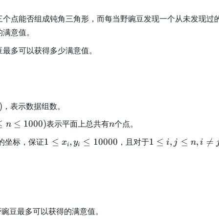
三个点能否组成钝角三角形，而每当野豌豆发现一个从未发现过
的满意值。
豆最多可以获得多少满意值。
)
，表示数据组数。
n
≤
≤
1000
)
表示平面上总共有
个点。
n
n
1
1
的坐标，保证
1
≤
,
≤
10000
，且对于
1
≤
,
≤
,

=
x
y
i
j
n
i
i
i
\
\
l
l
e
e
x
i,
_
j
i,
\
野豌豆最多可以获得的满意值。
y
l