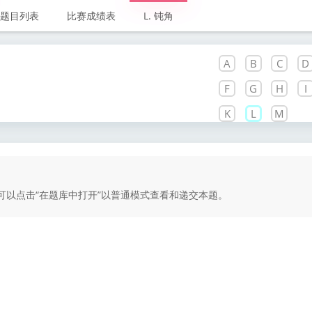
题目列表
比赛成绩表
L. 钝角
A
B
C
D
F
G
H
I
K
L
M
以点击“在题库中打开”以普通模式查看和递交本题。