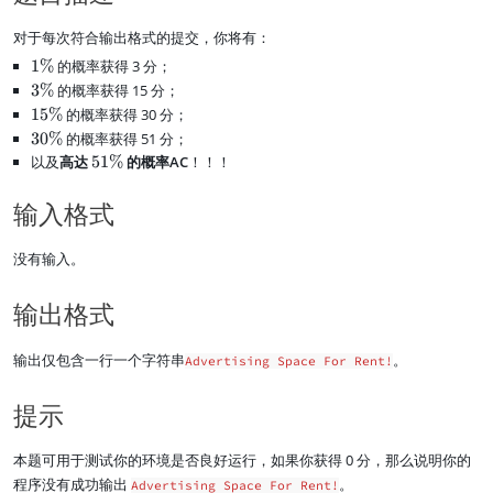
对于每次符合输出格式的提交，你将有：
1
1%
的概率获得 3 分；
\
3
3%
的概率获得 15 分；
%
\
1
15%
的概率获得 30 分；
%
5
3
30%
的概率获得 51 分；
\
0
以及
高达
5
51%
的概率AC
！！！
是超过一半的超高 AC 率~ (･ω･)ﾉ
%
\
1
%
\
输入格式
%
没有输入。
输出格式
输出仅包含一行一个字符串
。
Advertising Space For Rent!
提示
本题可用于测试你的环境是否良好运行，如果你获得 0 分，那么说明你的
程序没有成功输出
。
Advertising Space For Rent!