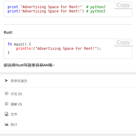
Copy
print
"Advertising Space For Rent!"
# python2
print
(
"Advertising Space For Rent!"
)
# python3
Rust:
Copy
fn
main
(
)
{
println!
(
"Advertising Space For Rent!"
)
;
}
据说用Rust写题更容易AK哦~
登录后递交
讨论 (0)
题解 (0)
文件
统计